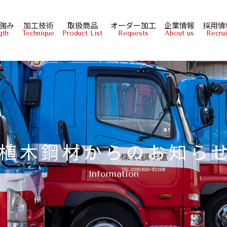
強み
加工技術
取扱商品
オーダー加工
企業情報
採用情
gth
Technique
Product List
Requests
About us
Recrui
植木鋼材からのお知ら
Information