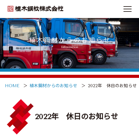
植木鋼材の強み
Our Strength
植木鋼材からのお知らせ
加工技術
Information
Technique
取扱商品
Product List
オーダー加工
Requests
HOME
植木鋼材からのお知らせ
2022年 休日のお知らせ
企業情報
About us
2022年 休日のお知らせ
採用情報
Recruit
お問い合わせ