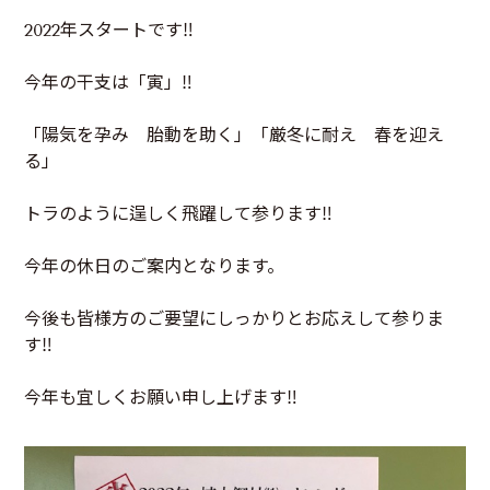
Contact
2022年スタートです‼
お見積
Estimate
今年の干支は「寅」‼
ご注文
Order
「陽気を孕み 胎動を助く」「厳冬に耐え 春を迎え
る」
トラのように逞しく飛躍して参ります‼
今年の休日のご案内となります。
今後も皆様方のご要望にしっかりとお応えして参りま
す‼
今年も宜しくお願い申し上げます‼